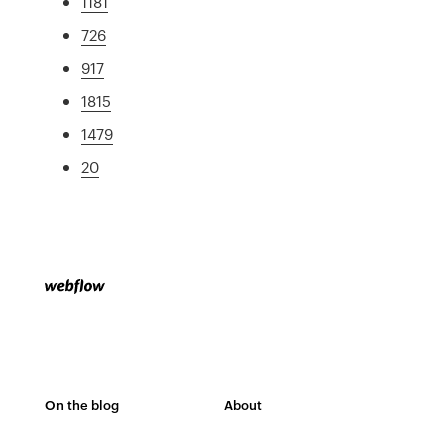
1181
726
917
1815
1479
20
On the blog
About