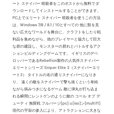
ート スナイパー 暗殺者をこのポストから無料でダ
ウンロードしてインストールすることができます。
PC上でエリート スナイパー 暗殺者を使うこの方法
は、Windows 7/8 / 8.1 / 10とすべての 他に類を見
ない広大なワールドを舞台に、クラフトをしたり戦
利品を集めながら、他のプレイヤーと協力して巨大
な砦の建設し、モンスターの群れとバトルするアク
ションビルディングゲームです。 イギリスのデベ
ロッパーであるRebellion製作の人気作スナイパー
エリートシリーズ Sniper Elite 3（スナイパーエリ
ート3） タイトルの名の通りスナイパーになりき
り、 遠くの敵をスナイパーで撃ち抜くという単純
ながら病みつきになるゲーム 敵に弾丸が打ち込ま
れる瞬間にレントゲンのように敵の コール オブ デ
ューティ 無限戦 フルバージ[pc]ョ[iso]ン[multi11]
現代の宇宙の参入により、アトラクションに大きな