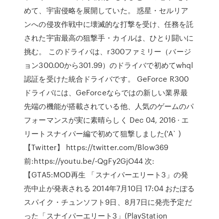
めて、宇宙侵略を展開していた。 惑星・セルリア
ンへの侵攻作戦中に壊滅的な打撃を受け、任務を託
された宇宙最高の狙撃手・カイルは、ひとり闘いに
挑む。 このドライバは、r300ファミリー（バージ
ョン300.00から301.99）のドライバで初めてwhql
認証を受けた統合ドライバです。 GeForce R300
ドライバには、GeForceならではの新しい業界最
先端の機能が搭載されている他、人気のゲームのパ
フォーマンスが実に素晴らしく Dec 04, 2016 · エ
リートスナイパー編で初めて狙撃しました('A` )
【Twitter】 https://twitter.com/Blow369
前:https://youtu.be/-QgFy2GjO44 次:
【GTA5:MOD再生 「スナイパーエリート3」の発
売中止が発表される 2014年7月10日 17:04 おたぽる
スパイク・チュンソフト9日、8月7日に発売予定だ
った「スナイパーエリート3」(PlayStation