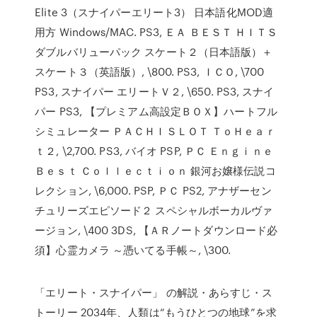
Elite 3（スナイパーエリート3） 日本語化MOD適
用方 Windows/MAC. PS3, ＥＡ ＢＥＳＴ ＨＩＴＳ
ダブルバリューパック スケート２（日本語版）＋
スケート３（英語版）, \800. PS3, ＩＣＯ, \700
PS3, スナイパー エリートＶ２, \650. PS3, スナイ
パー PS3, 【プレミアム高設定ＢＯＸ】ハートフル
シミュレーター ＰＡＣＨＩＳＬＯＴ ＴｏＨｅａｒ
ｔ２, \2,700. PS3, バイオ PSP, ＰＣ Ｅｎｇｉｎｅ
Ｂｅｓｔ Ｃｏｌｌｅｃｔｉｏｎ 銀河お嬢様伝説コ
レクション, \6,000. PSP, ＰＣ PS2, アナザーセン
チュリーズエピソード２ スペシャルボーカルヴァ
ージョン, \400 3DS, 【ＡＲノートダウンロード必
須】心霊カメラ ～憑いてる手帳～, \300.
「エリート・スナイパー」 の解説・あらすじ・ス
トーリー 2034年、人類は“もうひとつの地球”を求