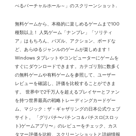
べるバーチャルホール～」のスクリーンショット.
無料ゲームから、本格的に楽しめるゲームまで100
種類以上！ 人気ゲーム「ナンプレ」「ソリティ
ア」はもちろん、パズル、アクション、ボードな
ど、あらゆるジャンルのゲームが楽しめます！
Windows タブレットやコンピューターにゲームを
すぐにダウンロードできます。カテゴリ別に数多く
の無料ゲームや有料ゲームを参照して、ユーザー
レビューを確認し、評価を比較することができま
す。 世界中で2千万人を超えるプレイヤーとファン
を持つ世界最高の戦略トレーディングカードゲー
ム、マジック：ザ・ギャザリングの日本公式ウェブ
サイト。 ‎「グリパチ〜パチンコ＆パチスロ(スロッ
ト)ゲームアプリ〜」のレビューをチェック、カス
タマー評価を比較、スクリーンショットと詳細情報