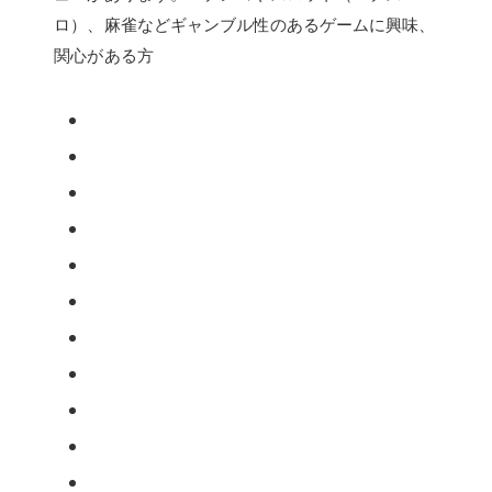
ロ）、麻雀などギャンブル性のあるゲームに興味、
関心がある方