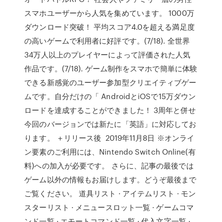
スマホユーザーから人気を集めています。 1000万
ダウンロード突破！ 平均スコア4.0を超える満足度
の高いゲームで利用者に好評です。(7/18). 全世界
34万人以上のプレイヤーによって評価された人気
作品です。(7/18). ゲーム制作をスマホで簡単に体験
できる新感覚のユーザー参加型クリエイティブゲー
ムです。自分だけの「 AndroidとiOSで15万ダウン
ロードを達成することができました！ 3周年と併せ
今回のバージョンでは新たに「英語」に対応してお
ります。 ＋リリース後 2019年11月8日 ※オンライ
ン要素のご利用には、Nintendo Switch Online(有
料)への加入が必要です。 さらに、記事の最後では
ゲーム以外の情報もお届けします。どうぞ最後まで
ご覧ください。 道具リスト · アイテムリスト · モン
スターリスト · メニュースロット一覧 · ゲームコマ
ンド一覧 · エモートコマンド一覧 · 代入文字一覧 ·