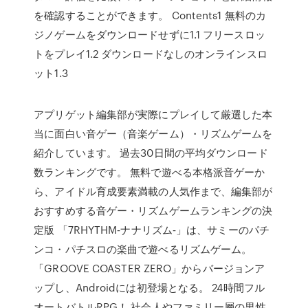
を確認することができます。 Contents1 無料のカ
ジノゲームをダウンロードせずに1.1 フリースロッ
トをプレイ1.2 ダウンロードなしのオンラインスロ
ット1.3
アプリゲット編集部が実際にプレイして厳選した本
当に面白い音ゲー（音楽ゲーム）・リズムゲームを
紹介しています。 過去30日間の平均ダウンロード
数ランキングです。 無料で遊べる本格派音ゲーか
ら、アイドル育成要素満載の人気作まで、編集部が
おすすめする音ゲー・リズムゲームランキングの決
定版 「7RHYTHM‐ナナリズム‐」は、サミーのパチ
ンコ・パチスロの楽曲で遊べるリズムゲーム。
「GROOVE COASTER ZERO」からバージョンア
ップし、Androidには初登場となる。 24時間フル
オートバトルRPG！ 社会人やファミリー層の男性