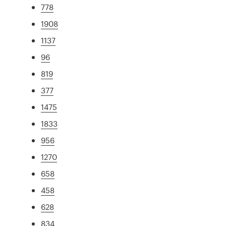
778
1908
1137
96
819
377
1475
1833
956
1270
658
458
628
834