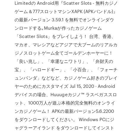
Limitedの Android用『Scatter Slots - 無料カジノ
ゲーム＆777スロットマシンXAPK (APKバンドル)』
の最新バージョン 3.59.1 を無料でオンラインダウ
ンロードする｡Murkaが作ったカジノゲーム
「Scatter Slots」をプレイしよう！ 台湾、香港、
マカオ、マレシアなどアジアで大ブームのリアルカ
ジノスロットゲーム全てゴールデンホーヤーに！
「良い兆し」、「幸運なニワトリ」、「弁財天の
宝」、「ハロードギー」、「小百合」、「フォーチ
ュンパンダ」などなど、カジノゲーム好きのプレイ
ヤーのためにカスタマイズ Jul 15, 2020 · Android
デバイスの場合、Huuugeカジノ™ ラスベガススロ
ット、1000万人が遊ぶ本格的完全無料のオンライ
ンカジノゲーム！ APKの最新バージョン5.6.2200
をダウンロードしてください。 Windows PCにジ
ャグラーアイランド をダウンロードしてインスト