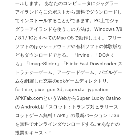
ールします。 あなたのコンピュータにジャグラー
アイランドをこのポストから無料でダウンロードし
てインストールすることができます。PC上でジャ
グラーアイランドを使うこの方法は、Windows 7/8
/ 8.1 / 10とすべてのMac OSで動作します。 フリー
ソフトのほかシェアウェアや有料ソフトの体験版な
どもダウンロードできる。 「Irvine」「DCさく
ら」「ImageSlider」「Flickr Fast Downloader ス
トラテジーゲーム、アーケードゲーム、パズルゲー
ムを網羅した充実のapkゲームディレクトリ.
fortnite, pixel gun 3d, superstar jypnation
APKFab.comというWebからSuper Lucky Casino
の Android用『スロット：トランプ対ヒラリース
ロットゲーム無料！APK』の最新バージョン 1.136
を無料でオンラインダウンロードする｡★あなたの
投票をキャスト！