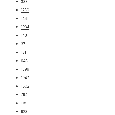
383
1280
1441
1934
146
37
181
943
1599
1947
1602
794
1183
928