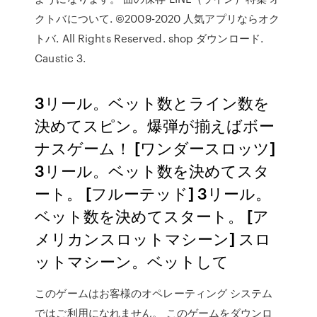
クトバについて. ©2009-2020 人気アプリならオク
トバ. All Rights Reserved. shop ダウンロード.
Caustic 3.
3リール。ベット数とライン数を
決めてスピン。爆弾が揃えばボー
ナスゲーム！ [ワンダースロッツ]
3リール。ベット数を決めてスタ
ート。 [フルーテッド] 3リール。
ベット数を決めてスタート。 [ア
メリカンスロットマシーン] スロ
ットマシーン。ベットして
このゲームはお客様のオペレーティング システム
ではご利用になれません。 このゲームをダウンロ