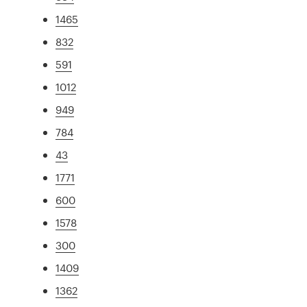
1465
832
591
1012
949
784
43
1771
600
1578
300
1409
1362