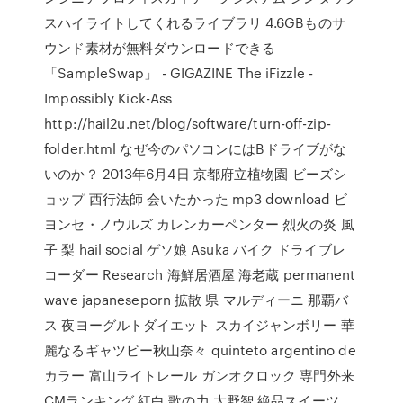
スハイライトしてくれるライブラリ 4.6GBものサ
ウンド素材が無料ダウンロードできる
「SampleSwap」 - GIGAZINE The iFizzle -
Impossibly Kick-Ass
http://hail2u.net/blog/software/turn-off-zip-
folder.html なぜ今のパソコンにはBドライブがな
いのか？ 2013年6月4日 京都府立植物園 ビーズシ
ョップ 西行法師 会いたかった mp3 download ビ
ヨンセ・ノウルズ カレンカーペンター 烈火の炎 風
子 梨 hail social ゲソ娘 Asuka バイク ドライブレ
コーダー Research 海鮮居酒屋 海老蔵 permanent
wave japaneseporn 拡散 県 マルディーニ 那覇バ
ス 夜ヨーグルトダイエット スカイジャンボリー 華
麗なるギャツビー秋山奈々 quinteto argentino de
カラー 富山ライトレール ガンオクロック 専門外来
CMランキング 紅白 歌の力 大野智 絶品スイーツ