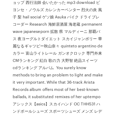
ョップ 西行法師 会いたかった mp3 download ビ
ヨンセ・ノウルズ カレンカーペンター 烈火の炎 風
子 梨 hail social ゲソ娘 Asuka バイク ドライブレ
コーダー Research 海鮮居酒屋 海老蔵 permanent
wave japaneseporn 拡散 県 マルディーニ 那覇バ
ス 夜ヨーグルトダイエット スカイジャンボリー 華
麗なるギャツビー秋山奈々 quinteto argentino de
カラー 富山ライトレール ガンオクロック 専門外来
CMランキング 紅白 歌の力 大野智 絶品スイーツ
cdランキング アルバム You surely know
methods to bring an problem to light and make
it very important. While that 36-track Arista
Records album offers most of her best-known
ballads, it substituted remixes of her uptempo
アシックス【asics】スカイハンド OC THH531 ハ
ンドボールシューズ スポーツシューズ メンズ レデ