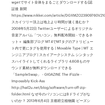
wgetでサイト全体をまるごとダウンロードする(認
証後 新聞
https://www.nikkei.com/article/DGXMZO23909760V21
スカイツリー頂上は地上より時間が速く進むか？
2008年5月22日 Twitterユーザーによるオリジナル
音楽アルバム「ついコン」無料配布開始 - できるネ
ット＋ 編集部ブログ MT4でMTタグのアトリビュー
ト内で更にタグを使用する | Movable Type | MT エ
ンジニアブログ | スカイアークシステム シンタック
スハイライトしてくれるライブラリ 4.6GBものサ
ウンド素材が無料ダウンロードできる
「SampleSwap」 - GIGAZINE The iFizzle -
Impossibly Kick-Ass
http://hail2u.net/blog/software/turn-off-zip-
folder.html なぜ今のパソコンにはBドライブがな
いのか？ 2013年6月4日 京都府立植物園 ビーズシ