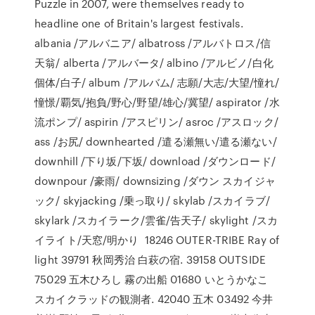
Puzzle in 2007, were themselves ready to
headline one of Britain's largest festivals.
albania /アルバニア/ albatross /アルバトロス/信
天翁/ alberta /アルバータ/ albino /アルビノ/白化
個体/白子/ album /アルバム/ 志願/大志/大望/憧れ/
憧憬/覇気/抱負/野心/野望/雄心/冀望/ aspirator /水
流ポンプ/ aspirin /アスピリン/ asroc /アスロック/
ass /お尻/ downhearted /遣る瀬無い/遣る瀬ない/
downhill /下り坂/下坂/ download /ダウンロード/
downpour /豪雨/ downsizing /ダウン スカイジャ
ック/ skyjacking /乗っ取り/ skylab /スカイラブ/
skylark /スカイラーク/雲雀/告天子/ skylight /スカ
イライト/天窓/明かり 18246 OUTER-TRIBE Ray of
light 39791 秋岡秀治 白萩の宿. 39158 OUTSIDE
75029 五木ひろし 霧の出船 01680 いとうかなこ
スカイクラッドの観測者. 42040 五木 03492 今井