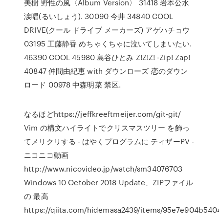
美樹 野性の風〈Album Version〉 31418 岩本公水
涙唱(るいしょう). 30090 今井 34840 COOL
DRIVE(クール ドライブ メーカーズ) アゲハチョウ
03195 工藤静香 めちゃくちゃに泣いてしまいたい.
46390 COOL 45980 島谷ひとみ Z!Z!Z! -Zip! Zap!
40847 仲間由紀恵 with ダウンローズ 恋のダウン
ロード 00978 中森明菜 禁区.
なるほどhttps://jeffkreeftmeijer.com/git-git/
Vim の構文ハイライトでクリスマスツリー を飾っ
てメリクリする - はやくプログラムに ティザーPV -
ニコニコ動画
http://www.nicovideo.jp/watch/sm34076703
Windows 10 October 2018 Update、ZIPファイル
の 最高
https://qiita.com/hidemasa2439/items/95e7e904b54