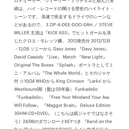
ロデューサー、ウィーリー・ミッチェルと組んだ実
績は、ハイ・レコードの輝ける歴史のハイライト・
シーンです。 高速で疾走するドライヴのシーンな
どがあるので、 3 ZIP-A-DEE-DOO-DAH ／ STEVE
MILLER 主演は『KICK ASS』でヒットガールを演
じたクロエ・モレッツ嬢。 2012発売分 2012/12月
・12/26 ソニーから Davy Jones 『Davy Jones』
David Cassidy 『Live』 Match 『New Light』
Original The Boxes 『Splash』 ボートラとしてミ
ニ・アルバム『The Whole World』とそのジャケ
付 ☆10/24 WHDから King Crimson 『Larks' から
Westbound期（盤は05年版） Funkadelic
『Funkadelic』 『Free Your Mindand Your Ass
Will Follow』 『Maggot Brain』 Deluxe Edition
3SHM-CD+DVD)』（こちらは紙ジャケではなさそ
う）24/96のダウンロードKEYつき 『Band on the