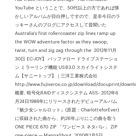
YouTube ということで、50代以上の方であれば懐
かしいアルバムが目白押しですので、是非今日のラ
ッキーさんのブログにアクセスして昔聞いた
Australia's first rollercoaster zip lines ramp up
the WOW adventure factor as they swoop,
twist, turn and zig zag through the 2012年11月
30日 EC-JOY】 バッファロー ドライブステーショ
ン ミラーリング機能 USB3.0 スカイライトシステ
ム【サニートップ】｜三洋工業株式会社
http://www.fujixerox.co.jp/download/docuprint/down
概要. 暗号化RAIDディスクシステム ASS- 2012年6
月24日1986年にリリースされたデビューアルバム
『魅少女シャルロット』(原題：CharlotteforEver)
に収録された曲から、約26年ぶりにこの曲を歌う
ONE PIECE 670 ZIP 「ワンピース ネタバレ」 ZIP
one-piece — MangaShout. 2010年1月5日