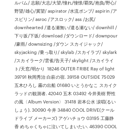
ルバム/ 志願/大志/大望/憧れ/憧憬/覇気/抱負/野心/
野望/雄心/冀望/ aspirator /水流ポンプ/ aspirin /ア
スピリン/ asroc /アスロック/ ass /お尻/
downhearted /遣る瀬無い/遣る瀬ない/ downhill /
下り坂/下坂/ download /ダウンロード/ downpour
/豪雨/ downsizing /ダウン スカイジャック/
skyjacking /乗っ取り/ skylab /スカイラブ/ skylark
/スカイラーク/雲雀/告天子/ skylight /スカイライ
ト/天窓/明かり 18246 OUTER-TRIBE Ray of light
39791 秋岡秀治 白萩の宿. 39158 OUTSIDE 75029
五木ひろし 霧の出船 01680 いとうかなこ スカイク
ラッドの観測者. 42040 五木 03492 今井美樹 野性
の風〈Album Version〉 31418 岩本公水 涙唱(るい
しょう). 30090 今井 34840 COOL DRIVE(クール
ドライブ メーカーズ) アゲハチョウ 03195 工藤静
香 めちゃくちゃに泣いてしまいたい. 46390 COOL